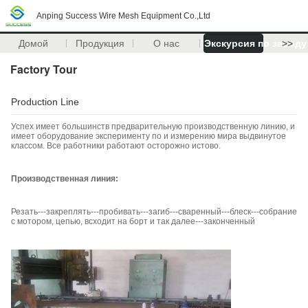
Anping Success Wire Mesh Equipment Co.,Ltd
Домой
Продукция
О нас
Экскурсия по заводу
>>
Factory Tour
Production Line
Успех имеет большинств предварительную производственную линию, и
имеет оборудование эксперименту по и измерению мира выдвинутое
классом. Все работники работают осторожно истово.
Производственная линия:
Резать---закреплять---пробивать---загиб---сваренный---блеск---собрание
с мотором, цепью, всходит на борт и так далее---законченный