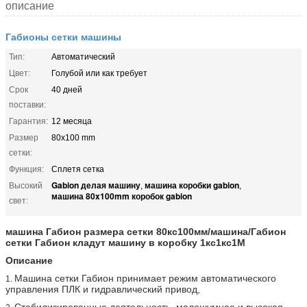
описание
Габионы сетки машины
Тип:
Автоматический
Цвет:
Голубой или как требует
Срок
40 дней
поставки:
Гарантия:
12 месяца
Размер
80x100 mm
сетки:
Функция:
Сплетя сетка
Gabion делая машину
машина коробки gabion
Высокий
,
,
машина 80x100mm коробок gabion
свет:
машина Габион размера сетки 80кс100мм/машина/Габион
сетки Габион кладут машину в коробку 1кс1кс1М
Описание
Машина сетки Габион принимает режим автоматического
1.
управления ПЛК и гидравлический привод,
Стабилизированные деятельность, малошумное и высокая