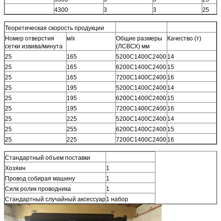
4300
3
3
25
Теоретическая скорость продукции
Номер отверстия
м/х
Общие размеры
Качество (т)
сетки извива/минута
(ЛСВСХ) мм
25
165
5200С1400С2400
14
25
165
6200С1400С2400
15
25
165
7200С1400С2400
16
25
195
5200С1400С2400
14
25
195
6200С1400С2400
15
25
195
7200С1400С2400
16
25
225
5200С1400С2400
14
25
255
6200С1400С2400
15
25
225
7200С1400С2400
16
Стандартный объем поставки
Хозяин
1
Провод собирая машину
1
Силк ролик проводника
1
Стандартный случайный аксессуар
1 набор