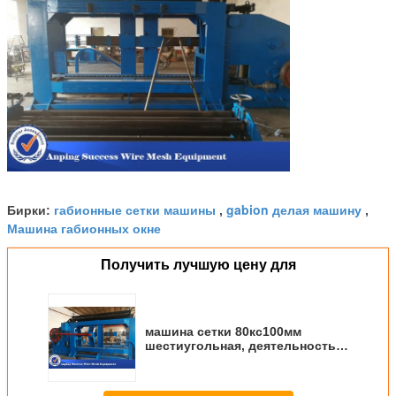
габионные сетки машины
gabion делая машину
Бирки:
,
,
Машина габионных окне
Получить лучшую цену для
машина сетки 80кс100мм
шестиугольная, деятельность
конюшни вязать машины
провода Габион