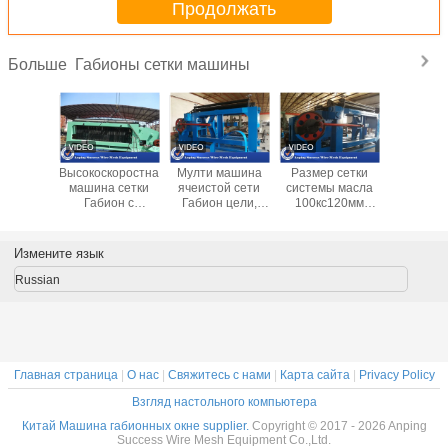
Продолжать
Габионы сетки машины
Больше
иональное
Высокоскоростная
Мулти машина
Размер сетки
Сверхм
 делая
машина сетки
ячеистой сети
системы масла
шестиуг
ину/
Габион с
Габион цели,
100кс120мм
ширина 
гольную
режимом
высокая
голубого цвета
маши
ину
автоматического
эффективность
машины сетки
малошу
120мм
управления ПЛК/
машины коробки
Аллумен Габион
4300мм я
Измените язык
ения
гидравлическим
Габион
автоматический
сет
вода
приводом
Russian
Главная страница
|
О нас
|
Свяжитесь с нами
|
Карта сайта
|
Privacy Policy
Взгляд настольного компьютера
Китай Машина габионных окне supplier.
Copyright © 2017 - 2026 Anping
Success Wire Mesh Equipment Co.,Ltd.