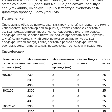
2.
эффективность, и идеальная машина для соткать большую
спецификацию, широкую ширину и толстую ячеистую сеть
диаметра провода шестиугольную.
Применение
Оно главным образом использован как строительный материал, его можно
использовать в ресевиор для закрытия, и также сеавес как плетение
рельса предохранителя шоссе, железнодорожное плетение рельса
предохранителя, зеленое плетение рельса предохранителя, бортовой
случай сетки холма, случай сетки потока воюя, плетение рельса
предохранителя запруды дике, плетение рельса предохранителя
зоопарка, сетка тоннеля шахты поддерживая, сетка земли травы, етк.
Спецификации
Техническая
Максимальная
Максимальный
Отсчет Риджа
Скоро
характеристика
ширина (мм)
диаметр
извива
шпинд
изделия (мм)
провода (мм)
60С80
2300
3
3
25
3300
3
3
25
4300
3
3
25
80С100
2300
3
3
25
3300
3
3
25
4300
3
3
25
100С120
2300
3
3
25
3300
3
3
25