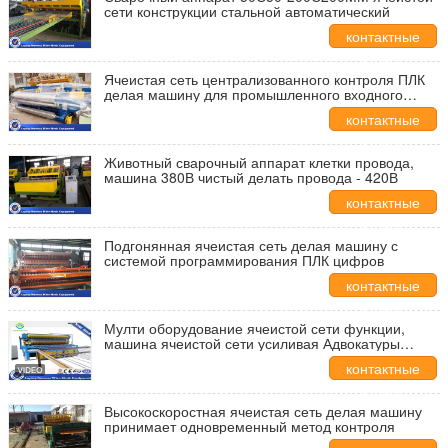
сети конструкции стальной автоматический
контактные
данные
Ячеистая сеть централизованного контроля ПЛК
делая машину для промышленного входного
сигнала касания
контактные
данные
Животный сварочный аппарат клетки провода,
машина 380В чистый делать провода - 420В
контактные
данные
Подгонянная ячеистая сеть делая машину с
системой программирования ПЛК цифров
контактные
данные
Мулти оборудование ячеистой сети функции,
машина ячеистой сети усиливая Адвокатуры
сплетя
контактные
данные
Высокоскоростная ячеистая сеть делая машину
принимает одновременный метод контроля