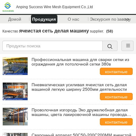
Anping Success Wire Mesh Equipment Co.,Ltd
Домой
Продукция
О нас
Экскурсия по заводу
>>
ячеистая сеть делая машину
Качество
supplier.
(58)
Профессиональная машина для сварки сетки из
ограждения для потолочной сетки 380в
контактные
данные
Пневматическая усиливая ячеистая сеть делая
машиной легкую ширину 2500мм деятельности
контактные
данные
Проволочная изгородь Эко дружелюбная делая
машины, цвета лакировочной машины провода
ПВК различные
контактные
данные
Сварочный аппарат 50С50-200С200ММ ячеистой