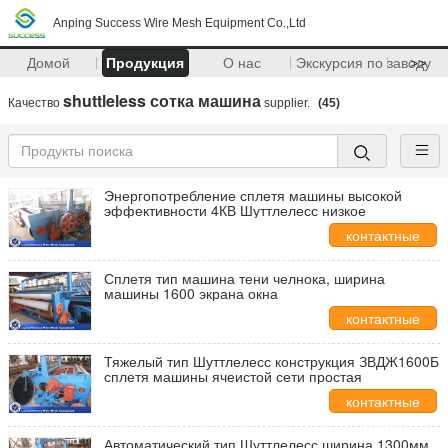
Anping Success Wire Mesh Equipment Co.,Ltd
Домой
Продукция
О нас
Экскурсия по заводу
>>
shuttleless сотка машина
Качество
supplier.
(45)
Энергопотребление сплетя машины высокой
эффективности 4КВ Шуттлелесс низкое
контактные
данные
Сплетя тип машина тени челнока, ширина
машины 1600 экрана окна
контактные
данные
Тяжелый тип Шуттлелесс конструкция ЗВДЖ1600Б
сплетя машины ячеистой сети простая
контактные
данные
Автоматический тип Шуттлелесс ширина 1300мм