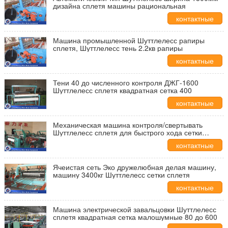
дизайна сплетя машины рациональная
контактные
данные
Машина промышленной Шуттлелесс рапиры
сплетя, Шуттлелесс тень 2.2кв рапиры
контактные
данные
Тени 40 до численного контроля ДЖГ-1600
Шуттлелесс сплетя квадратная сетка 400
контактные
данные
Механическая машина контроля/свертывать
Шуттлелесс сплетя для быстрого хода сетки
фильтра
контактные
данные
Ячеистая сеть Эко дружелюбная делая машину,
машину 3400кг Шуттлелесс сетки сплетя
контактные
данные
Машина электрической завальцовки Шуттлелесс
сплетя квадратная сетка малошумные 80 до 600