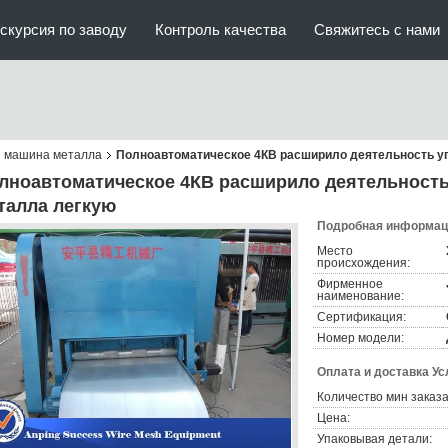
скурсия по заводу
Контроль качества
Свяжитесь с нами
 машина металла
Полноавтоматическое 4КВ расширило деятельность 
лноавтоматическое 4КВ расширило деятельност
талла легкую
Подробная информаци
Место
происхождения:
Фирменное
наименование:
Сертификация:
Номер модели:
Оплата и доставка Ус
Количество мин заказа
Цена:
Упаковывая детали: