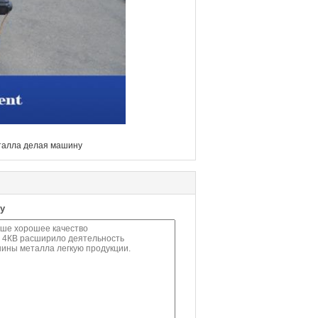
талла делая машину
у