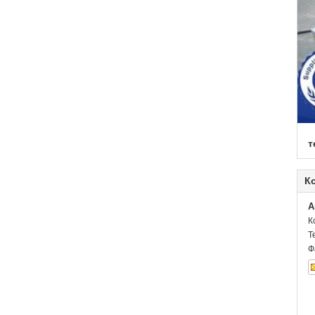
т
К
A
К
Т
Ф