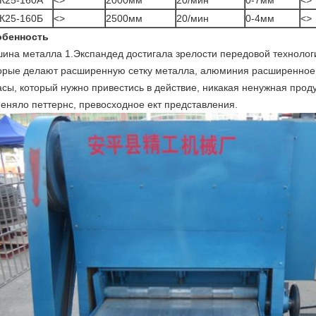
К25-160А
<>
2000мм
20/мин
0-7мм
<>
К25-160Б
<>
2500мм
20/мин
0-4мм
<>
обенность
ина металла 1.Экспандед достигала зрелости передовой технолог
орые делают расширенную сетку металла, алюминия расширенное 
асы, который нужно привестись в действие, никакая ненужная проду
еняло петтернс, превосходное ект представления.