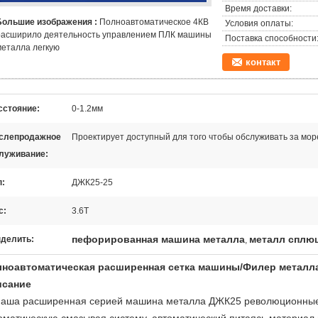
Время доставки:
Большие изображения :
Полноавтоматическое 4КВ
Условия оплаты:
расширило деятельность управлением ПЛК машины
Поставка способности
металла легкую
контакт
сстояние:
0-1.2мм
слепродажное
Проектирует доступный для того чтобы обслуживать за мо
луживание:
п:
ДЖК25-25
с:
3.6T
пефорированная машина металла
металл сплю
делить:
,
ноавтоматическая расширенная сетка машины/Филер металл
исание
аша расширенная серией машина металла ДЖК25 революционные