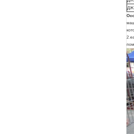
ДЖ
ДЖ
Ос
маш
кот
2.е
пом