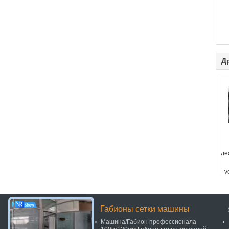
Д
де
у
Габионы сетки машины
Машина/Габион профессионала