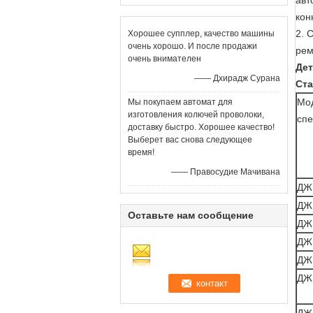
авт
кон
2.
С
Хорошее супплер, качество машины
очень хорошо. И после продажи
рем
очень внимателен
Де
—— Дхирадж Сурана
Ста
Мо
Мы покупаем автомат для
изготовления колючей проволоки,
сп
доставку быстро. Хорошее качество!
Выберет вас снова следующее
время!
—— Правосудие Мачивана
ДЖ
ДЖ
Оставьте нам сообщение
ДЖ
ДЖ
ДЖ
ДЖ