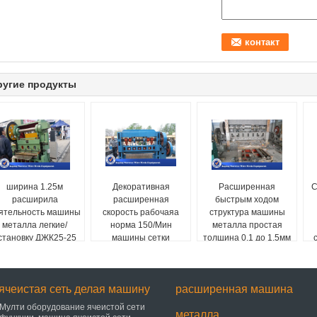
ругие продукты
ширина 1.25м
Декоративная
Расширенная
С
расширила
расширенная
быстрым ходом
ятельность машины
скорость рабочаяа
структура машины
металла легкие/
норма 150/Мин
металла простая
становку ДЖК25-25
машины сетки
толщина 0,1 до 1.5мм
автоматическая
ра
ячеистая сеть делая машину
расширенная машина
Мулти оборудование ячеистой сети
металла