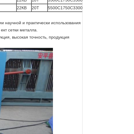
22КВ
18Т
5500С1750С3300
22КВ
20Т
5500С1750С3300
ии научной и практически использования
ект сетки металла.
кция, высокая точность, продукция