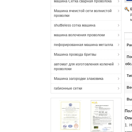
машина Сетка сварная проволока
Машина ячеистой сети волнистой
проволки
shuttleless сотка машина
машина волочения проволоки
пефорированная машина металла
Ра
Машина провода бритвы
По
обс
автомат для изготовления колючей
проволоки
Ти
Машина загородки злаковика
Ве
габионные сетки
Вы
Пол
Оп
1.
Н