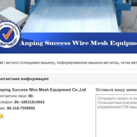
,
,
ег:
металл сплющивая машину
пефорированная машина металла
сетка ме
онтактная информация
nping Success Wire Mesh Equipment Co.,Ltd
Оставьте вашу заявк
онтактное лицо:
Mr.
елефон:
86--18631814662
акс:
86-318-7599992