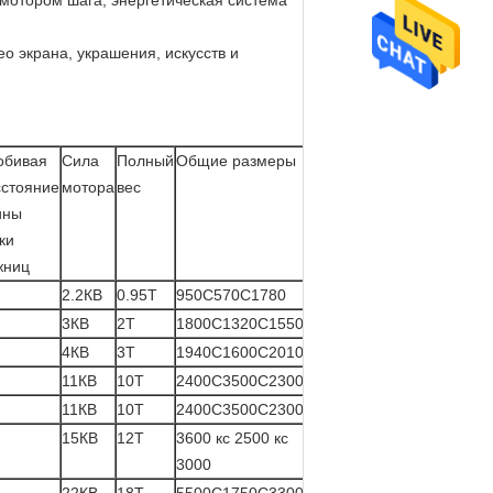
мотором шага, энергетическая система
о экрана, украшения, искусств и
обивая
Сила
Полный
Общие размеры
сстояние
мотора
вес
ины
ки
жниц
2.2КВ
0.95Т
950С570С1780
3КВ
2Т
1800С1320С1550
4КВ
3Т
1940С1600С2010
11КВ
10Т
2400С3500С2300
11КВ
10Т
2400С3500С2300
15КВ
12Т
3600 кс 2500 кс
3000