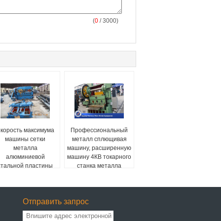
(
0
/ 3000)
корость максимума
Профессиональный
машины сетки
металл сплющивая
металла
машину, расширенную
алюминиевой
машину 4КВ токарного
стальной пластины
станка металла
тяжелая
сширенная работая
Отправить запрос