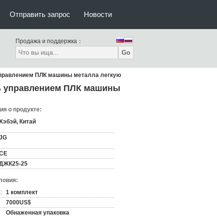
Отправить запрос
Новости
Продажа и поддержка：
Go
управлением ПЛК машины металла легкую
ь управлением ПЛК машины
я о продукте:
Хэбэй, Китай
JG
CE
ДЖК25-25
ловия:
:
1 комплект
7000US$
Обнаженная упаковка