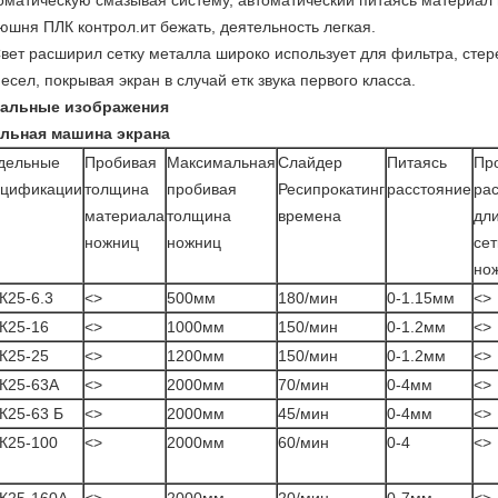
оматическую смазывая систему, автоматический питаясь материал 
юшня ПЛК контрол.ит бежать, деятельность легкая.
вет расширил сетку металла широко использует для фильтра, стере
есел, покрывая экран в случай етк звука первого класса.
тальные изображения
льная машина экрана
дельные
Пробивая
Максимальная
Слайдер
Питаясь
Пр
ецификации
толщина
пробивая
Ресипрокатинг
расстояние
ра
материала
толщина
времена
дл
ножниц
ножниц
сет
но
К25-6.3
<>
500мм
180/мин
0-1.15мм
<>
К25-16
<>
1000мм
150/мин
0-1.2мм
<>
К25-25
<>
1200мм
150/мин
0-1.2мм
<>
К25-63А
<>
2000мм
70/мин
0-4мм
<>
К25-63 Б
<>
2000мм
45/мин
0-4мм
<>
К25-100
<>
2000мм
60/мин
0-4
<>