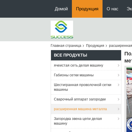
Домой
Продукция
О нас
Эк
Главная страница
Продукция
расширенная
По
ВСЕ ПРОДУКТЫ
ме
ячеистая сеть делая машину
Габионы сетки машины
Шестигранная проволочной сетки
машины
Сварочный аппарат загородки
расширенная машина металла
Загородка звена цепи делая
машину