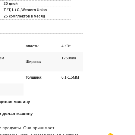
20 дней
T / T, L / C, Western Union
:
25 комплектов в месяц
власть:
4 КВт
рем
1250mm
Ширина:
Толщина:
0.1-1.5MM
щивая машину
а делая машину
 продукты. Она принимает