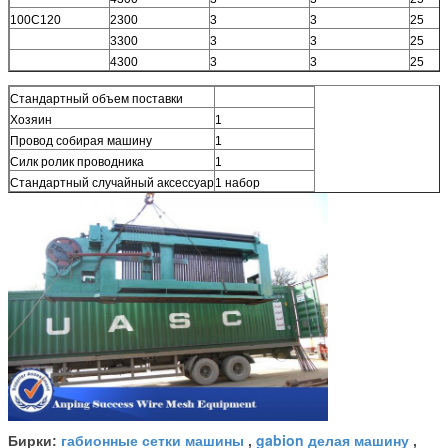
100С120
2300
3
3
25
3300
3
3
25
4300
3
3
25
Стандартный объем поставки
Хозяин
1
Провод собирая машину
1
Силк ролик проводника
1
Стандартный случайный аксессуар
1 набор
габионные сетки машины
gabion делая машину
Бирки:
,
,