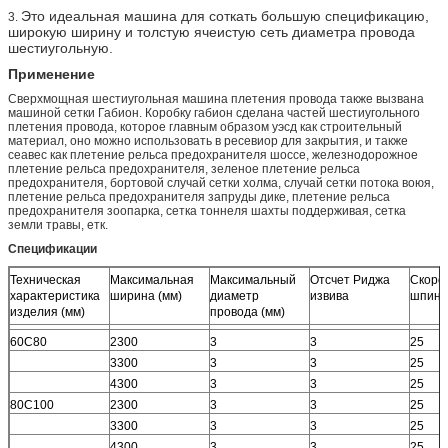
Это идеальная машина для соткать большую спецификацию,
3.
широкую ширину и толстую ячеистую сеть диаметра провода
шестиугольную.
Применение
Сверхмощная шестиугольная машина плетения провода также вызвана
машиной сетки Габион. Коробку габион сделана частей шестиугольного
плетения провода, которое главным образом уэсд как строительный
материал, оно можно использовать в ресевиор для закрытия, и также
сеавес как плетение рельса предохранителя шоссе, железнодорожное
плетение рельса предохранителя, зеленое плетение рельса
предохранителя, бортовой случай сетки холма, случай сетки потока воюя,
плетение рельса предохранителя запруды дике, плетение рельса
предохранителя зоопарка, сетка тоннеля шахты поддерживая, сетка
земли травы, етк.
Спецификации
Техническая
Максимальная
Максимальный
Отсчет Риджа
Скоро
характеристика
ширина (мм)
диаметр
извива
шпинд
изделия (мм)
провода (мм)
60С80
2300
3
3
25
3300
3
3
25
4300
3
3
25
80С100
2300
3
3
25
3300
3
3
25
4300
3
3
25