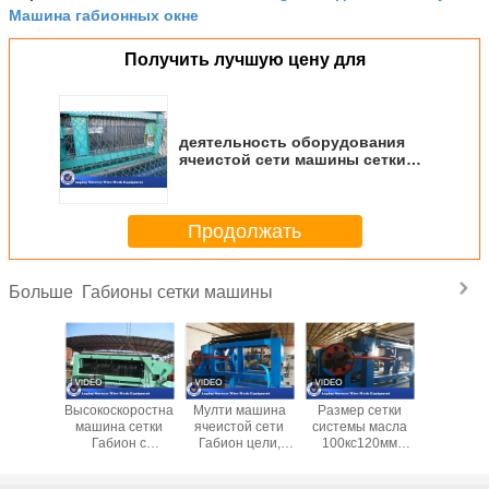
Машина габионных окне
Получить лучшую цену для
деятельность оборудования
ячеистой сети машины сетки
Габион ширины 4300мм легкая
Продолжать
Габионы сетки машины
Больше
иональное
Высокоскоростная
Мулти машина
Размер сетки
Сверхм
 делая
машина сетки
ячеистой сети
системы масла
шестиуг
ину/
Габион с
Габион цели,
100кс120мм
ширина 
гольную
режимом
высокая
голубого цвета
маши
ину
автоматического
эффективность
машины сетки
малошу