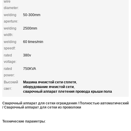
wire
diameter:
welding
50-300mm
aperture:
welding
2500mm
width:
welding
60 times/min
speedf:
rated
380v
voltage:
rated
750KVA
power:
Машина ячеистой сети сплетя
Высокий
,
оборудование ячеистой сети
,
свет:
сварочный аппарат плетения провода крыши пола
Сварочный аппарат для сетки ограждения / Полностью автоматический
/ Сварочный аппарат для сетки из проволоки
Технические параметры
: