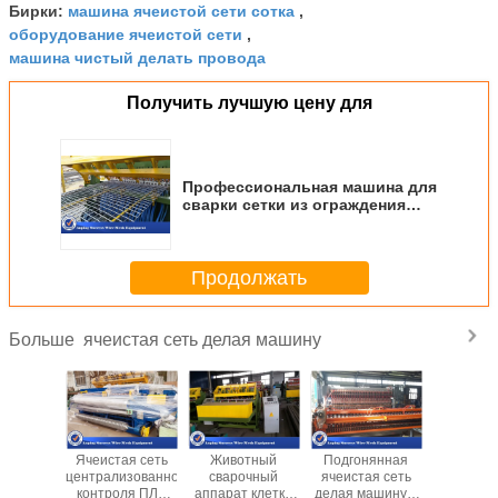
машина ячеистой сети сотка
Бирки:
,
оборудование ячеистой сети
,
машина чистый делать провода
Получить лучшую цену для
Профессиональная машина для
сварки сетки из ограждения
для потолочной сетки 380в
Продолжать
ячеистая сеть делая машину
Больше
очный
Ячеистая сеть
Животный
Подгонянная
Пневмати
 50С50-
централизованного
сварочный
ячеистая сеть
усили
200ММ
контроля ПЛК
аппарат клетки
делая машину с
ячеиста