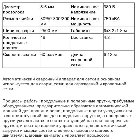
Диаметр
3-6 мм
Номинальное
380 В
проволоки
напряжение
Размер ячейки
50*50-300*300
Номинальная
750 кВА
мм
мощность
Ширина сварки
2500 мм
Габариты
6x3.2x1.8 м
Количество
48
Вес станка
4.2 т
продольных
прутков
Скорость сварки
60 раз/мин
Длина
6-12 м
сваренной
сетки
Автоматический сварочный аппарат для сетки в основном
используется для сварки сетки для ограждений и кровельной
сетки.
Процессы работы: продольные и поперечные прутки, требуемые
оборудованием, предварительно обрезаются автоматической
машиной для правки и резки, продольные прутки укладываются
в соответствующий паз для продольных прутков, а поперечные
прутки укладываются в соответствующий паз для поперечных
прутков, и дозатор падения управляется для автоматической
загрузки и сварки соответственно с помощью шагового
двигателя; шаговый двигатель управляет процессом